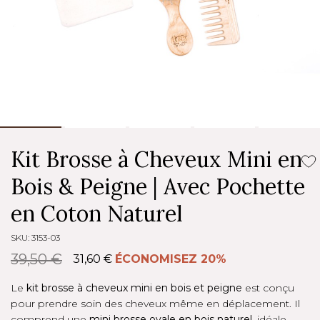
Kit Brosse à Cheveux Mini en
Bois & Peigne | Avec Pochette
en Coton Naturel
SKU: 3153-03
39,50 €
31,60 €
ÉCONOMISEZ 20%
Le
kit brosse à cheveux mini en bois et peigne
est conçu
pour prendre soin des cheveux même en déplacement. Il
comprend une
mini brosse ovale en bois naturel
, idéale