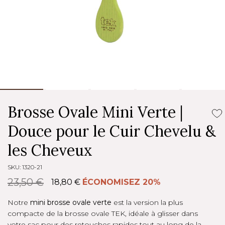
Brosse Ovale Mini Verte |
Douce pour le Cuir Chevelu &
les Cheveux
SKU: 1320-21
23,50 €
18,80 €
ÉCONOMISEZ 20%
Notre
mini brosse ovale verte
est la version la plus
compacte de la brosse ovale TEK, idéale à glisser dans
votre sac pour des retouches rapides tout au long de la