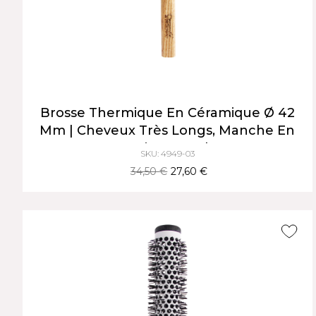
Brosse Thermique En Céramique Ø 42
Mm | Cheveux Très Longs, Manche En
Bois Naturel
SKU: 4949-03
34,50 €
27,60 €