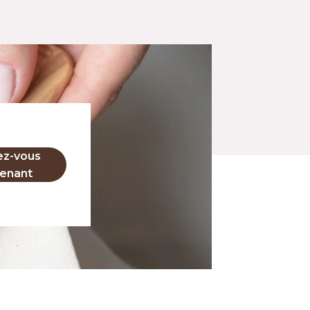
ez-vous
enant