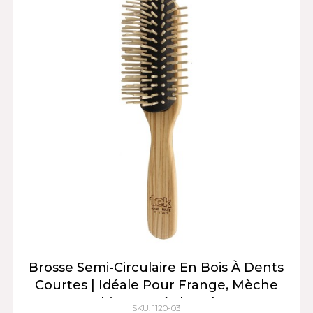
Brosse Semi-Circulaire En Bois À Dents
Courtes | Idéale Pour Frange, Mèche
Et Brushing Au Sèche-Cheveux
SKU: 1120-03