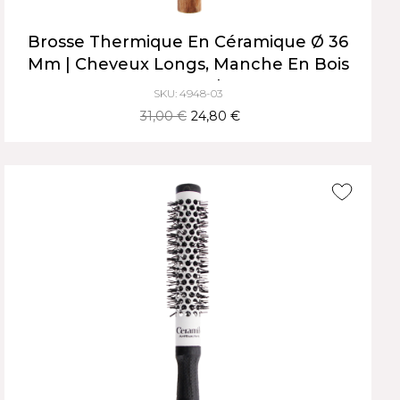
Brosse Thermique En Céramique Ø 36
Mm | Cheveux Longs, Manche En Bois
Naturel
SKU: 4948-03
31,00 €
24,80 €