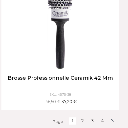
Brosse Professionnelle Ceramik 42 Mm
SKU: 4979-38
46,50 €
37,20 €
1
2
3
4
Page