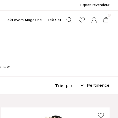
Espace revendeur
0
TekLovers Magazine
Tek Set
casion
Pertinence
Trier par :