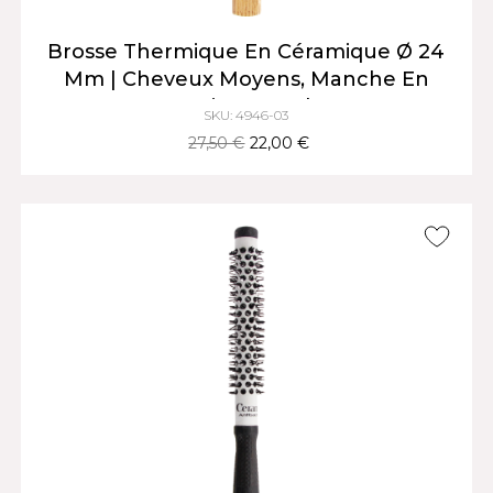
Brosse Thermique En Céramique Ø 24
Mm | Cheveux Moyens, Manche En
Bois Naturel
SKU: 4946-03
27,50 €
22,00 €