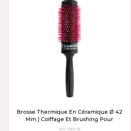
Brosse Thermique En Céramique Ø 42
Mm | Coiffage Et Brushing Pour
Cheveux Très Longs
SKU: 4959-38