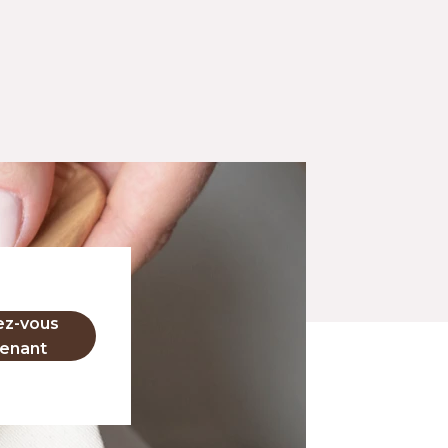
ez-vous
enant