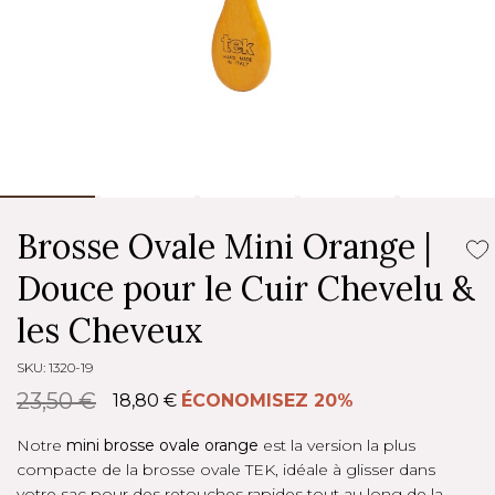
Brosse Ovale Mini Orange |
Douce pour le Cuir Chevelu &
les Cheveux
SKU: 1320-19
23,50 €
18,80 €
ÉCONOMISEZ 20%
Notre
mini brosse ovale orange
est la version la plus
compacte de la brosse ovale TEK, idéale à glisser dans
votre sac pour des retouches rapides tout au long de la