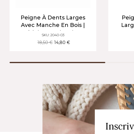
Peigne À Dents Larges
Peig
Avec Manche En Bois |
Larg
Réduit Les Frisottis Et
Bou
SKU: 2040-03
Prévient La Casse Des
Réduit
18,50 €
14,80 €
Cheveux
Inscri