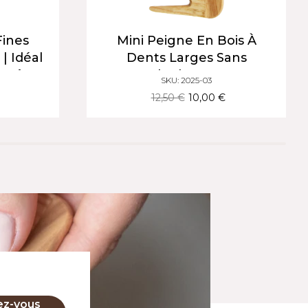
Fines
Mini Peigne En Bois À
| Idéal
Dents Larges Sans
Croûtes
Manche | Pour Tous
SKU: 2025-03
Types De Cheveux
12,50 €
10,00 €
ez-vous