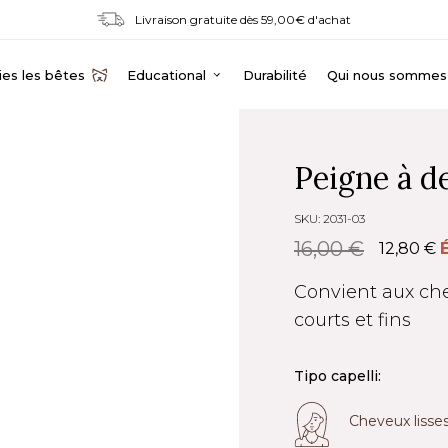
Livraison gratuite dès 59,00€ d'achat
es les bêtes
Educational
Durabilité
Qui nous sommes
Peigne à d
SKU: 2031-03
16,00 €
12,80 €
Convient aux che
courts et fins
Tipo capelli:
Cheveux lisse