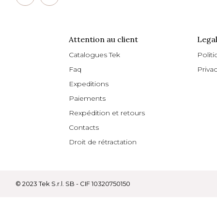
Attention au client
Legal
Catalogues Tek
Politi
Faq
Priva
Expeditions
Paiements
Rexpédition et retours
Contacts
Droit de rétractation
© 2023 Tek S.r.l. SB - CIF 10320750150