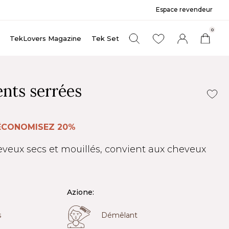
Espace revendeur
0
TekLovers Magazine
Tek Set
ents serrées
ÉCONOMISEZ 20%
veux secs et mouillés, convient aux cheveux
Azione:
s
Démêlant