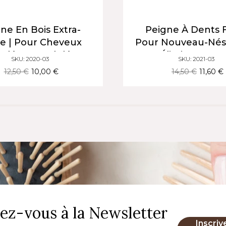
ne En Bois Extra-
Peigne À Dents 
e | Pour Cheveux
Pour Nouveau-Nés 
clés Et Ondulés,
Pour Éliminer Les 
SKU: 2020-03
SKU: 2021-03
 Les Frisottis Et La
De Lait
12,50 €
10,00 €
14,50 €
11,60 €
Casse
vez-vous à la Newsletter
Inscriv