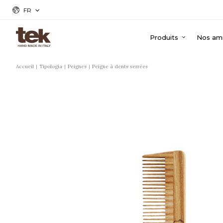
FR
Produits
Nos ami
Accueil
Tipologia
Peignes
Peigne à dents serrées
r