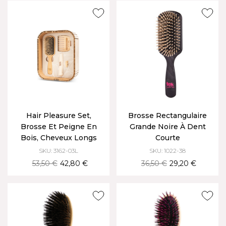
Hair Pleasure Set,
Brosse Rectangulaire
Brosse Et Peigne En
Grande Noire À Dent
Bois, Cheveux Longs
Courte
SKU: 3162-03L
SKU: 1022-38
53,50 €
42,80 €
36,50 €
29,20 €