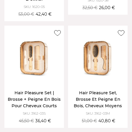
SKU: 1520-38
SKU: 1620-05
32,50 €
26,00 €
53,00 €
42,40 €
Hair Pleasure Set |
Hair Pleasure Set,
Brosse + Peigne En Bois
Brosse Et Peigne En
Pour Cheveux Courts
Bois, Cheveux Moyens
SKU: 3162-03S
SKU: 3162-03M
45,50 €
36,40 €
51,00 €
40,80 €