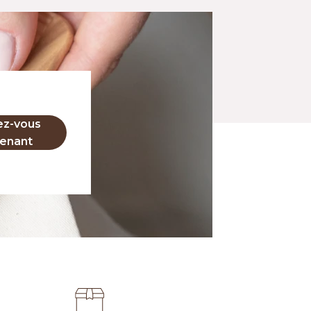
ez-vous
enant