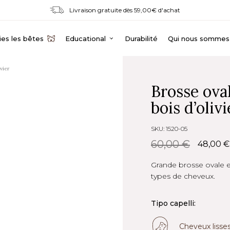
Livraison gratuite dès 59,00€ d'achat
es les bêtes
Educational
Durabilité
Qui nous sommes
vier
Brosse ova
bois d’olivi
SKU: 1520-05
60,00 €
48,00 
Grande brosse ovale en
types de cheveux.
Tipo capelli:
Cheveux lisse