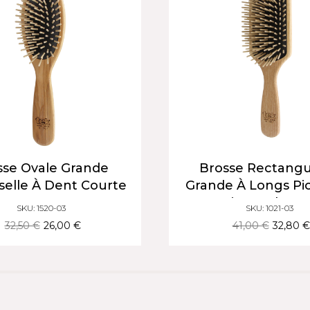
sse Ovale Grande
Brosse Rectangu
selle À Dent Courte
Grande À Longs Pi
Bois De Charm
SKU: 1520-03
SKU: 1021-03
Cheveux Longs & 
32,50 €
26,00 €
41,00 €
32,80 €