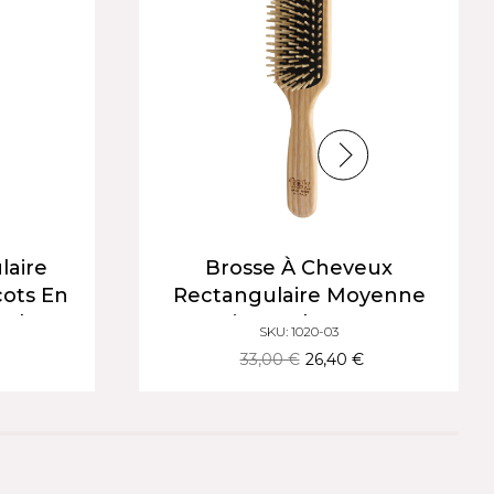
laire
Brosse À Cheveux
cots En
Rectangulaire Moyenne
e |
En Bois De Charme Avec
SKU: 1020-03
Épais
Picots Courts | Cheveux
33,00 €
26,40 €
Courts À Mi-Longs