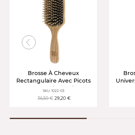
Brosse À Cheveux
Bro
Rectangulaire Avec Picots
Univer
Courts En Bois De Charme
SKU: 1022-03
| Pour Cheveux Courts À
36,50 €
29,20 €
Moyens