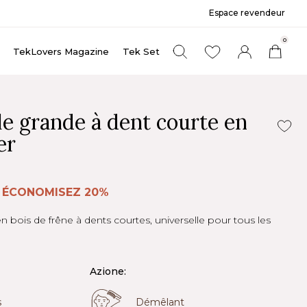
Espace revendeur
0
TekLovers Magazine
Tek Set
le grande à dent courte en
er
€
ÉCONOMISEZ 20%
 bois de frêne à dents courtes, universelle pour tous les
Azione:
s
Démêlant