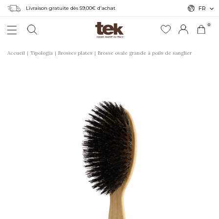
Livraison gratuite dès 59,00€ d'achat
FR
0
Accueil
Tipologia
Brosses plates
Brosse ovale grande à poils de sanglier
r