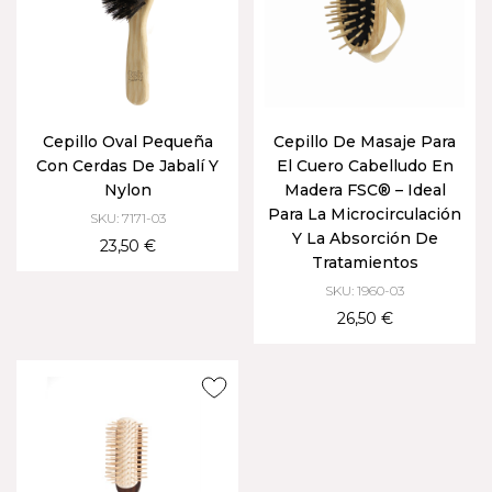
Cepillo Oval Pequeña
Cepillo De Masaje Para
Con Cerdas De Jabalí Y
El Cuero Cabelludo En
Nylon
Madera FSC® – Ideal
Para La Microcirculación
SKU: 7171-03
Y La Absorción De
23,50 €
Tratamientos
SKU: 1960-03
26,50 €