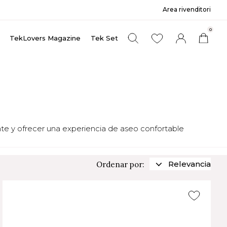
Area rivenditori
0
TekLovers Magazine
Tek Set
ante y ofrecer una experiencia de aseo confortable
Relevancia
Ordenar por: