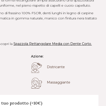
 la forma rettangolare ampia assicurano una spazzolatura
uniforme, nel pieno rispetto di capelli e cuoio capelluto.
o di frassino 100% FSC®, denti lunghi in legno di carpine
matica in gomma naturale, manico con finitura nera trattato
Scopri la
Spazzola Rettangolare Media con Dente Corto
.
Azione:
Districante
Massaggiante
l tuo prodotto (+10€)