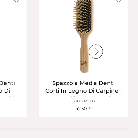
Denti
Spazzola Media Denti
o Di
Corti In Legno Di Carpine |
unghi &
Capelli Corti E Medi
SKU: 1020-03
42,50 €