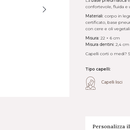
La
base pneumatica
e
confortevole, fluida e 
Materiali:
corpo in legn
certificato, base pneu
con cere e oli vegetali
Misura:
22 × 6 cm
Misura dentini:
2,4 cm
Capelli corti o medi? 
Tipo capelli:
Capelli lisci
Personalizza i