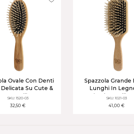
la Ovale Con Denti
Spazzola Grande 
| Delicata Su Cute &
Lunghi In Legn
Capelli
Carpine | Capelli L
SKU: 1520-03
SKU: 1021-03
Folti
32,50 €
41,00 €