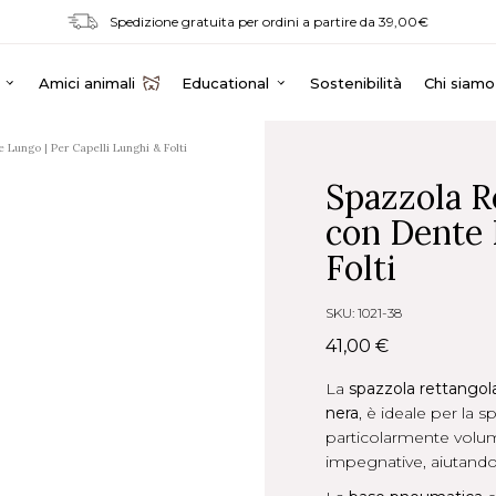
Spedizione gratuita per ordini a partire da 39,00€
Amici animali
Educational
Sostenibilità
Chi siamo
Lungo | Per Capelli Lunghi & Folti
Spazzola R
con Dente 
Folti
SKU: 1021-38
41,00 €
La
spazzola rettangola
nera
, è ideale per la s
particolarmente volum
impegnative, aiutando a