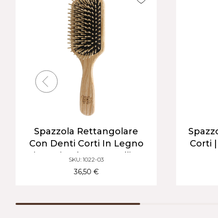
Spazzola Rettangolare
Spazzo
Con Denti Corti In Legno
Corti 
Di Carpino | Per Capelli Da
SKU: 1022-03
Corti A Medi
36,50 €