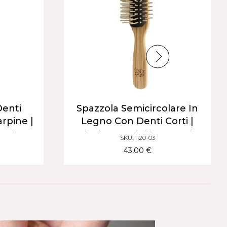
Denti
Spazzola Semicircolare In
arpine |
Legno Con Denti Corti |
Medi
Ideale Per Ciuffo, Frangia
SKU: 1120-03
E Styling Con Phon
43,00 €