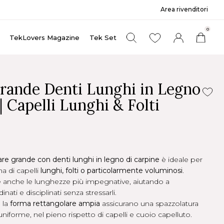
Area rivenditori
0
TekLovers Magazine
Tek Set
rande Denti Lunghi in Legno
| Capelli Lunghi & Folti
re grande con denti lunghi in legno di carpine
è ideale per
na di capelli
lunghi, folti o particolarmente voluminosi
.
e anche le lunghezze più impegnative, aiutando a
nati e disciplinati senza stressarli.
 la
forma rettangolare ampia
assicurano una spazzolatura
uniforme, nel pieno rispetto di capelli e cuoio capelluto.