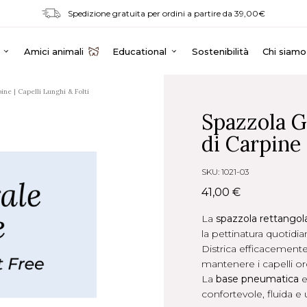
Spedizione gratuita per ordini a partire da 39,00€
Amici animali
Educational
Sostenibilità
Chi siamo
ne | Capelli Lunghi & Folti
Spazzola G
di Carpine 
SKU: 1021-03
41,00 €
La
spazzola rettangola
la pettinatura quotidia
Districa efficacement
mantenere i capelli ordi
La
base pneumatica
e
confortevole, fluida e 