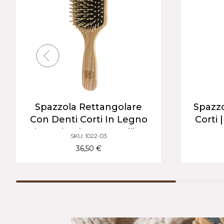
Spazzola Rettangolare
Spazzo
Con Denti Corti In Legno
Corti 
Di Carpino | Per Capelli Da
SKU: 1022-03
Corti A Medi
36,50 €