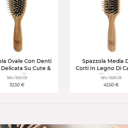
la Ovale Con Denti
Spazzola Media 
| Delicata Su Cute &
Corti In Legno Di C
Capelli
Capelli Corti E 
SKU: 1520-03
SKU: 1020-03
32,50 €
42,50 €