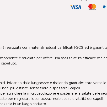
i
è realizzata con materiali naturali certificati FSC® ed è garan
omponente è studiato per offrire una spazzolatura efficace ma deli
o capelluto.
di, iniziando dalle lunghezze e risalendo gradualmente verso le r
 nodi più ostinati senza tirare o spezzare i capelli.
r stimolare la microcircolazione e sostenere la salute delle radi
o per migliorare lucentezza, morbidezza e vitalità dei capelli.
 spazzola in un luogo asciutto.