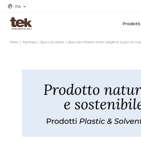
ITA
Prodotti
Home
Tipologia
Spazzole piatte
Spazzola Grande Denti Lunghi in Legno di Carpi
r