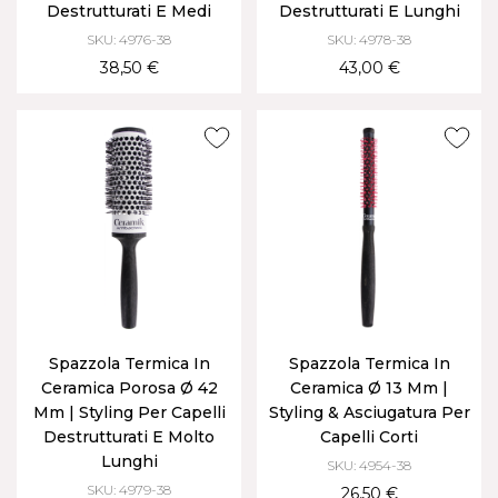
Destrutturati E Medi
Destrutturati E Lunghi
SKU: 4976-38
SKU: 4978-38
38,50 €
43,00 €
Spazzola Termica In
Spazzola Termica In
Ceramica Porosa Ø 42
Ceramica Ø 13 Mm |
Mm | Styling Per Capelli
Styling & Asciugatura Per
Destrutturati E Molto
Capelli Corti
Lunghi
SKU: 4954-38
SKU: 4979-38
26,50 €