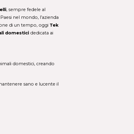
lli
,
sempre fedele al 
 Paesi nel mondo, l’azienda 
ione di un tempo, oggi 
Tek 
li domestici 
dedicata ai 
porta la sua esperienza e i suoi valori anche nel mondo degli animali domestici, creando 
ntenere sano e lucente il 