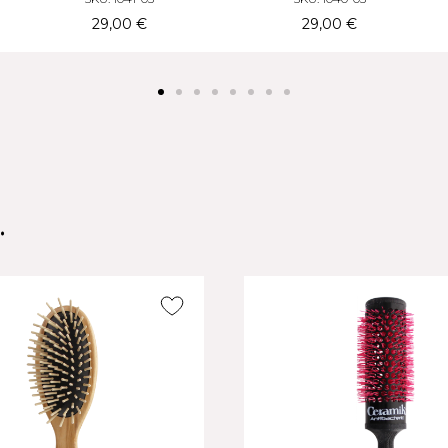
Manico Piatto
Manico Piatto
29,00 €
45,00 €
.