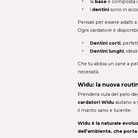
la 
base 
è composta in
i 
dentini 
sono in accia
Pensati per essere adatti a t
Ogni cardatore è disponibil
Dentini corti
, perfet
Dentini lunghi
, ideal
Che tu abbia un cane a pelo
necessità.
Widu: la nuova routin
cardatori Widu
 aiutano a
il manto sano e lucente.
Widu è la naturale evoluz
dell’ambiente, che porta 