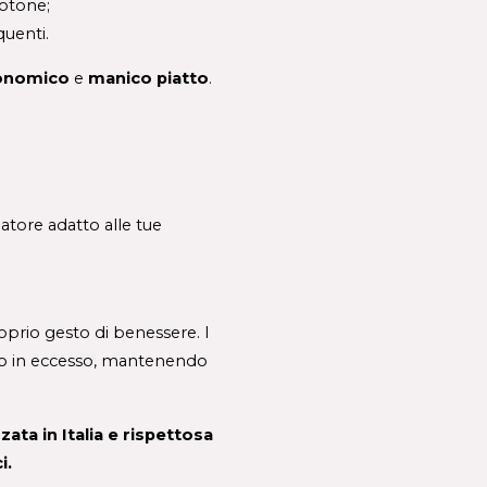
cotone;
quenti. 
onomico
 e 
manico piatto
. 
tore adatto alle tue 
Prendersi cura del pelo degli animali non è solo una questione estetica, ma un vero e proprio gesto di benessere. I 
rco in eccesso, mantenendo 
ta in Italia e rispettosa 
. 