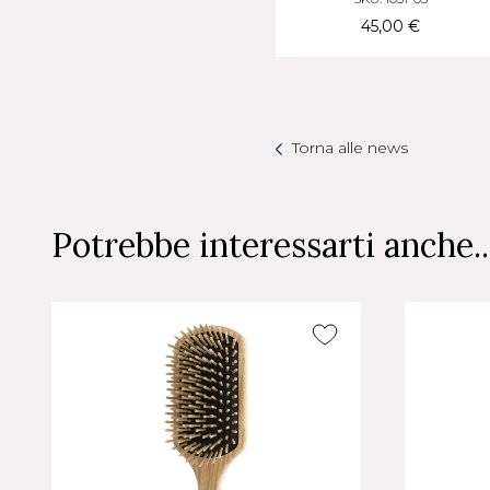
Manico Piatto
Manico Piatto
45,00 €
29,00 €
Torna alle news
Potrebbe interessarti anche..