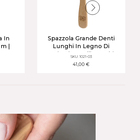
a In
Spazzola Grande Denti
Mm |
Lunghi In Legno Di
ra Per
Carpine | Capelli Lunghi &
SKU: 1021-03
nghi
Folti
41,00 €