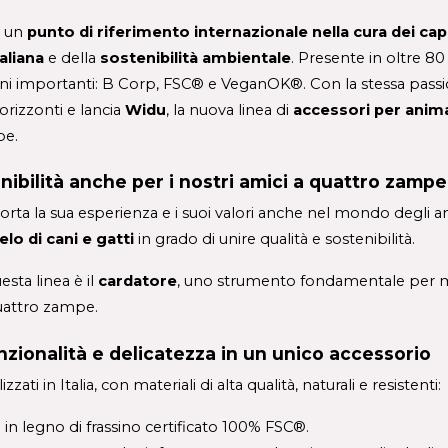
 un 
punto di riferimento internazionale nella cura dei cape
aliana
 e della 
sostenibilità ambientale
. Presente in oltre 80
ioni importanti: B Corp, FSC® e VeganOK®. Con la stessa pass
orizzonti e lancia 
Widu
, la nuova linea di 
accessori per anima
pe.
nibilità anche per i nostri amici a quattro zampe
elo di cani e gatti 
in grado di unire qualità e sostenibilità. 
sta linea è il 
cardatore
, uno strumento fondamentale per ma
uattro zampe.
nzionalità e delicatezza in un unico accessorio
izzati in Italia, con materiali di alta qualità, naturali e resistenti:
o in legno di frassino certificato 100% FSC®. 