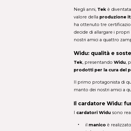
Negli anni, 
Tek 
è diventata
valore della 
produzione it
ha ottenuto tre certificaz
decide di allargare i propri 
nostri amici a quattro zam
Widu: qualità e soste
Tek
,
presentando 
Widu
,
prodotti per la cura del p
Il primo protagonista di que
manto dei nostri amici a q
Il cardatore Widu: fu
I 
cardatori Widu
 sono real
il 
manico 
è realizzat