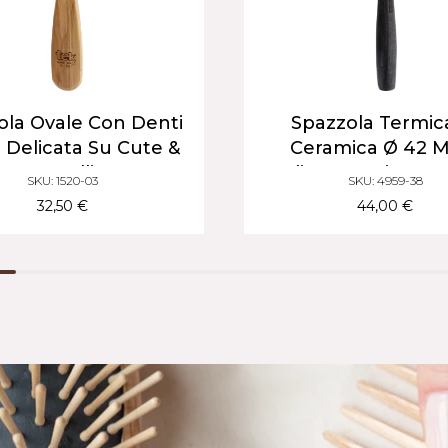
ola Ovale Con Denti
Spazzola Termic
| Delicata Su Cute &
Ceramica Ø 42 
Capelli
Styling & Asciugatu
SKU: 1520-03
SKU: 4959-38
Capelli Molto Lu
32,50 €
44,00 €