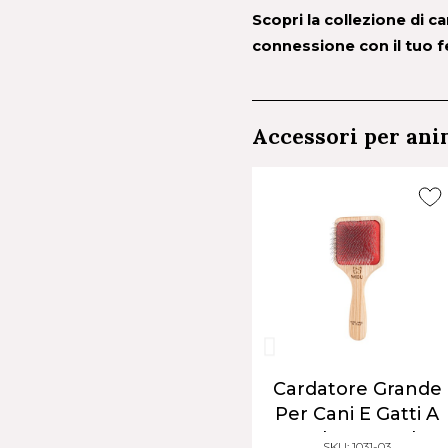
Scopri la collezione di 
connessione con il tuo 
Accessori per ani
nde
Cardatore Grande
Cardatore Piccolo
i A
Per Cani E Gatti A
Per Cani E Gatti A
Pelo Lungo |
Pelo Lungo |
SKU: 1031-03
SKU: 1041-03