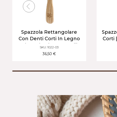
Spazzola Rettangolare
Spazz
Con Denti Corti In Legno
Corti 
Di Carpino | Per Capelli
SKU: 1022-03
Da Corti A Medi
36,50 €