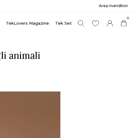
Area rivenditori
0
TekLovers Magazine
Tek Set
li animali