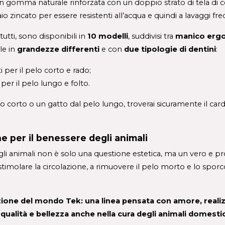
 gomma naturale rinforzata con un doppio strato di tela di 
io zincato per essere resistenti all’acqua e quindi a lavaggi fre
utti, sono disponibili in 
10 modelli
, suddivisi tra 
manico erg
e in 
g
randezze differenti
 e con 
due tipologie di dentini
:
ti per il pelo corto e rado;
i per il pelo lungo e folto.
 corto o un gatto dal pelo lungo, troverai sicuramente il carda
e per il benessere degli animali
 stimolare la circolazione, a rimuovere il pelo morto e lo spo
ione del mondo Tek: una linea pensata con amore, realizza
qualità e bellezza anche nella cura degli animali domestici