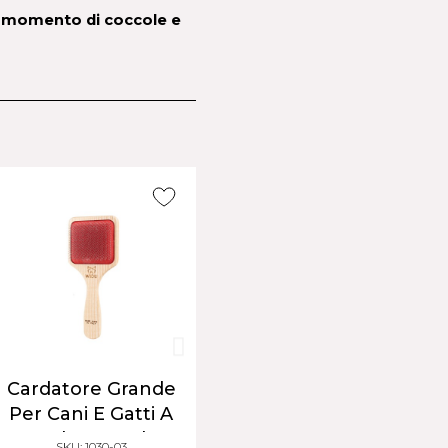
un momento di coccole e 
Cardatore Piccolo
Cardatore Piccolo
Ca
Per Cani E Gatti A
Per Cani E Gatti A
Pe
Pelo Corto |
Pelo Lungo |
SKU: 1080-03
SKU: 1081-03