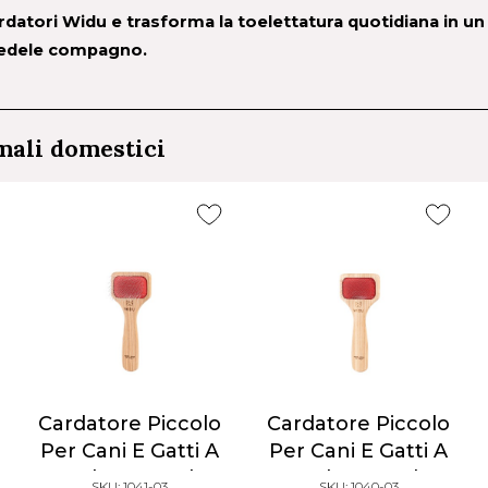
cardatori Widu e trasforma la toelettatura quotidiana in 
fedele compagno.
mali domestici
Cardatore Piccolo
Cardatore Grande
Per Cani E Gatti A
Per Cani E Gatti A
Pelo Corto |
Pelo Corto |
SKU: 1040-03
SKU: 1030-03