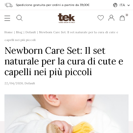
Spedizione gratuita per ordini a partire da 39,00€
ITA
0
Home
Blog
Default
Newborn Care Set: Il set naturale per la cura di cute e
capelli nei più piccoli
Newborn Care Set: Il set
naturale per la cura di cute e
capelli nei più piccoli
22/04/2026
,
Default