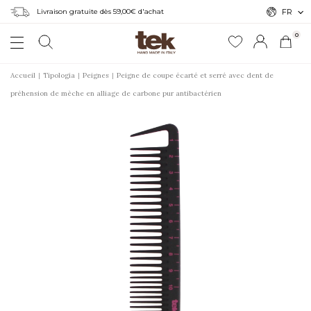
Livraison gratuite dès 59,00€ d'achat
FR
0
Accueil
Tipologia
Peignes
Peigne de coupe écarté et serré avec dent de
préhension de mèche en alliage de carbone pur antibactérien
r