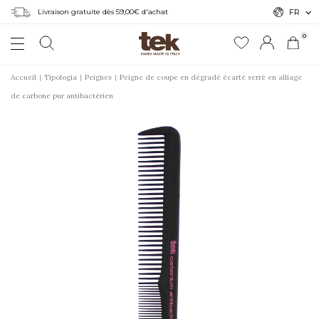
Livraison gratuite dès 59,00€ d'achat
FR
0
Accueil
Tipologia
Peignes
Peigne de coupe en dégradé écarté serré en alliage
de carbone pur antibactérien
r