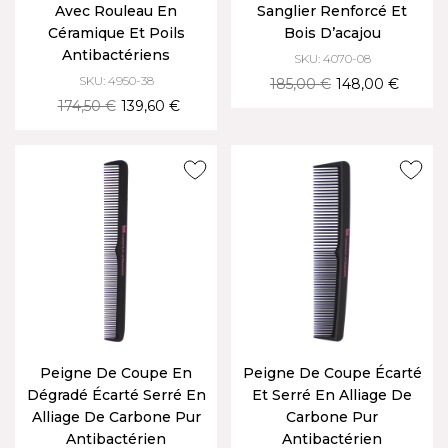
Avec Rouleau En
Sanglier Renforcé Et
Céramique Et Poils
Bois D’acajou
Antibactériens
SKU: 4070-08
SKU: 4950-38
185,00 €
148,00 €
174,50 €
139,60 €
Peigne De Coupe En
Peigne De Coupe Écarté
Dégradé Écarté Serré En
Et Serré En Alliage De
Alliage De Carbone Pur
Carbone Pur
Antibactérien
Antibactérien