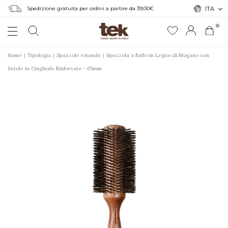
Spedizione gratuita per ordini a partire da 39,00€
ITA
0
Home
Tipologia
Spazzole rotonde
Spazzola a Rullo in Legno di Mogano con
Setole in Cinghiale Rinforzato - 65mm
r