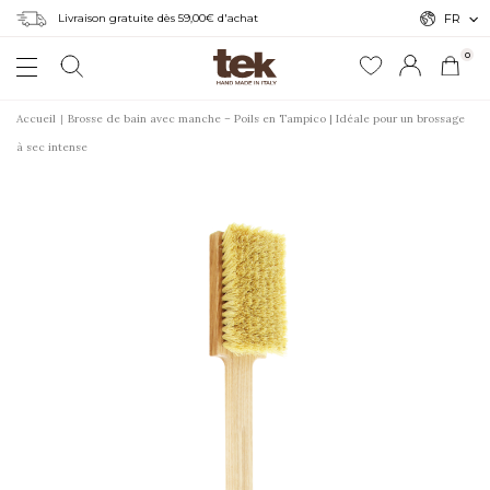
Livraison gratuite dès 59,00€ d'achat
FR
0
Accueil
Brosse de bain avec manche – Poils en Tampico | Idéale pour un brossage
à sec intense
r